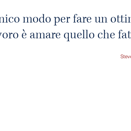
nico modo per fare un ott
voro è amare quello che fat
Stev
dal