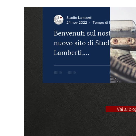
Studio Lamberti
24 nov 2022
Tempo di lettura: 1 min
Benvenuti sul nostro
nuovo sito di Studio
Lamberti,
Commercialista a
Blog post di benvenuto al
Milano
nostro nuovo sito Web.
Vai al blo