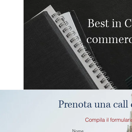
Best in C
commercia
Prenota una call
Compila il formulari
Nome