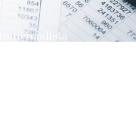
mmercialista
 di Milano
a al servizio di professionisti e imprese
essionisti in grado di aiutare la crescita
.