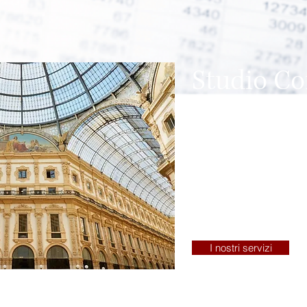
Studio Co
nel cuore
Oltre 30 anni di esperienz
nazionali e multinazionali.
Lo studio si avvale di prof
strutturata della tua realtà
I nostri servizi