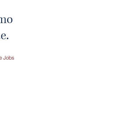
imo
e.
e Jobs